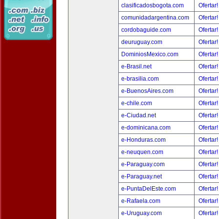
clasificadosbogota.com
Ofertar
comunidadargentina.com
Ofertar
cordobaguide.com
Ofertar
deuruguay.com
Ofertar
DominiosMexico.com
Ofertar
e-Brasil.net
Ofertar
e-brasilia.com
Ofertar
e-BuenosAires.com
Ofertar
e-chile.com
Ofertar
e-Ciudad.net
Ofertar
e-dominicana.com
Ofertar
e-Honduras.com
Ofertar
e-neuquen.com
Ofertar
e-Paraguay.com
Ofertar
e-Paraguay.net
Ofertar
e-PuntaDelEste.com
Ofertar
e-Rafaela.com
Ofertar
e-Uruguay.com
Ofertar