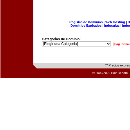
Registro de Dominios
|
Web Hosting
|
D
Dominios Expirados
|
Industrias
|
Indu
Categorías de Dominio:
[Pág. princi
** Precios expre
© 2002/2022 Solo10.com