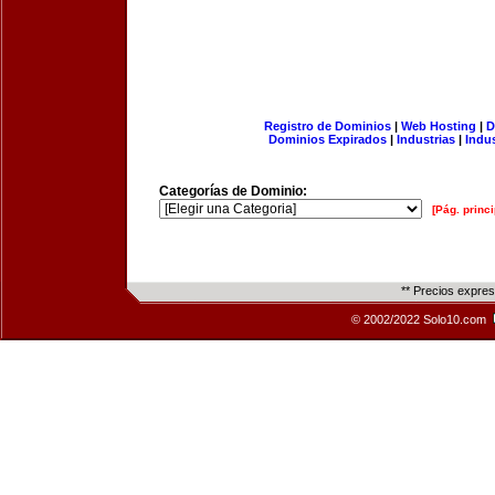
Registro de Dominios
|
Web Hosting
|
D
Dominios Expirados
|
Industrias
|
Indu
Categorías de Dominio:
[Pág. princi
** Precios expre
© 2002/2022 Solo10.com