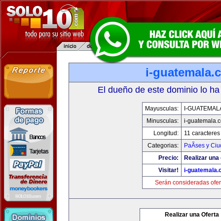
i-guatemala.
El dueño de este dominio lo ha
Mayusculas:
I-GUATEMAL
Minusculas:
i-guatemala.
Longitud:
11 caracteres
Categorias:
PaÃ­ses y Ci
Precio:
Realizar una 
Visitar!
i-guatemala
Serán consideradas ofer
Realizar una Oferta