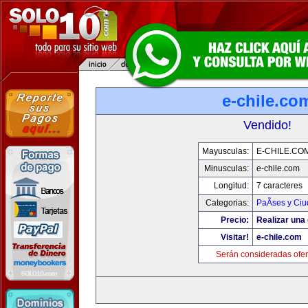
e-chile.co
Vendido!
Mayusculas:
E-CHILE.CO
Minusculas:
e-chile.com
Longitud:
7 caracteres
Categorias:
PaÃ­ses y Ci
Precio:
Realizar una 
Visitar!
e-chile.com
Serán consideradas ofer