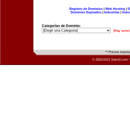
Registro de Dominios
|
Web Hosting
|
D
Dominios Expirados
|
Industrias
|
Indu
Categorías de Dominio:
[Pág. princi
** Precios expre
© 2002/2022 Solo10.com