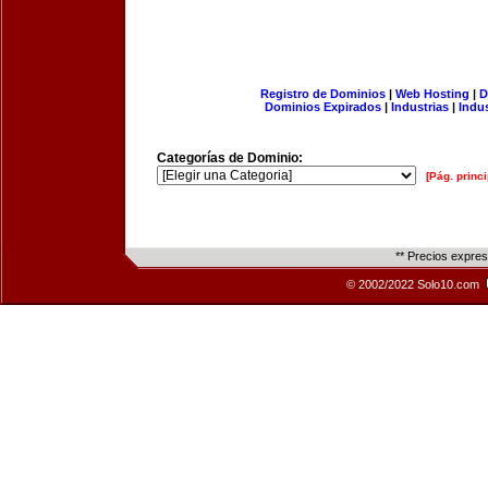
Registro de Dominios
|
Web Hosting
|
D
Dominios Expirados
|
Industrias
|
Indu
Categorías de Dominio:
[Pág. princi
** Precios expre
© 2002/2022 Solo10.com