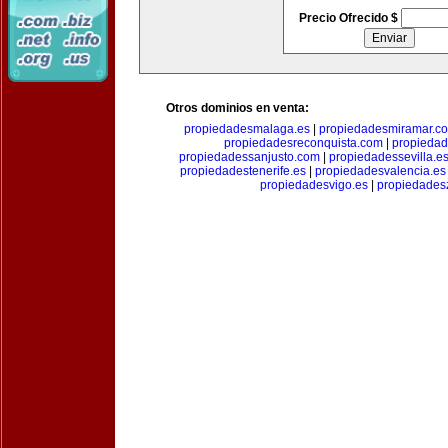
Precio Ofrecido $
Otros dominios en venta:
propiedadesmalaga.es
|
propiedadesmiramar.c
propiedadesreconquista.com
|
propiedad
propiedadessanjusto.com
|
propiedadessevilla.e
propiedadestenerife.es
|
propiedadesvalencia.es
propiedadesvigo.es
|
propiedades