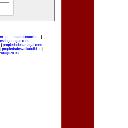
om
|
propiedadesmurcia.es
|
esriogallegos.com
|
s
|
propiedadestartagal.com
|
|
propiedadesvalladolid.es
|
zaragoza.es
|