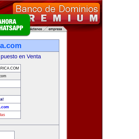
ca.com
 puesto en Venta
RICA.COM
.com
ta!
a.com
tas