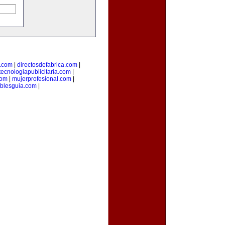
l.com
|
directosdefabrica.com
|
tecnologiapublicitaria.com
|
com
|
mujerprofesional.com
|
blesguia.com
|