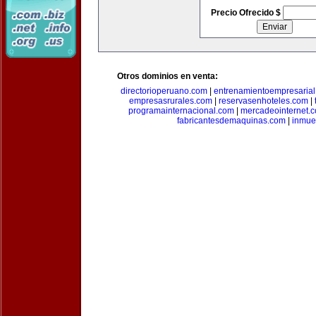
Precio Ofrecido $
Otros dominios en venta:
directorioperuano.com
|
entrenamientoempresaria
empresasrurales.com
|
reservasenhoteles.com
|
programainternacional.com
|
mercadeointernet.
fabricantesdemaquinas.com
|
inmue