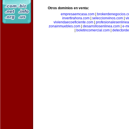
Otros dominios en venta:
empresaemcasa.com
|
brokerdenegocios.
invertirahora.com
|
seleccionvinos.com
|
vi
viviendaecoeficiente.com
|
profesionalesenline
zonainmuebles.com
|
desarrollosenlinea.com
|
e-m
|
boletincomercial.com
|
detectorde