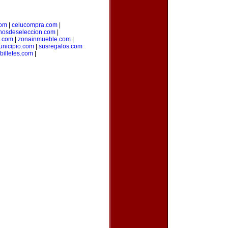
com
|
celucompra.com
|
nosdeseleccion.com
|
a.com
|
zonainmueble.com
|
unicipio.com
|
susregalos.com
billetes.com
|