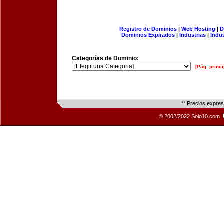
Registro de Dominios
|
Web Hosting
|
D
Dominios Expirados
|
Industrias
|
Indu
Categorías de Dominio:
[Pág. princi
** Precios expre
© 2002/2022 Solo10.com